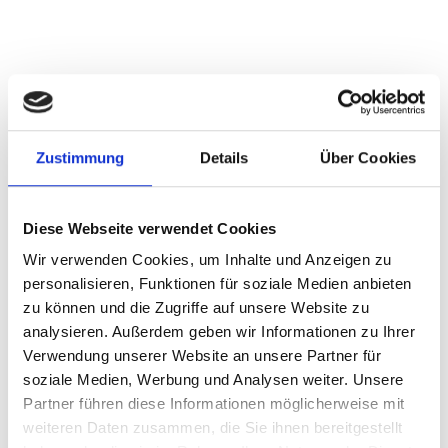
DREIBETTZIMMER
Dusche
WC
SAT-TV
Zustimmung
Details
Über Cookies
Telefon
WLAN
Diese Webseite verwendet Cookies
Wir verwenden Cookies, um Inhalte und Anzeigen zu
ZIMMERÜBERSICHT
personalisieren, Funktionen für soziale Medien anbieten
Dreibettzimmer
zu können und die Zugriffe auf unsere Website zu
(Buchung als Einzel-/Doppelzimmer auf
analysieren. Außerdem geben wir Informationen zu Ihrer
Anfrage)
Verwendung unserer Website an unsere Partner für
Dusche und WC, SAT-TV und Telefon, WLAN-
soziale Medien, Werbung und Analysen weiter. Unsere
Internetzugang inklusive!
Partner führen diese Informationen möglicherweise mit
weiteren Daten zusammen, die Sie ihnen bereitgestellt
Neues Vollholz-Zirbenzimmer mit 3 großzügigen