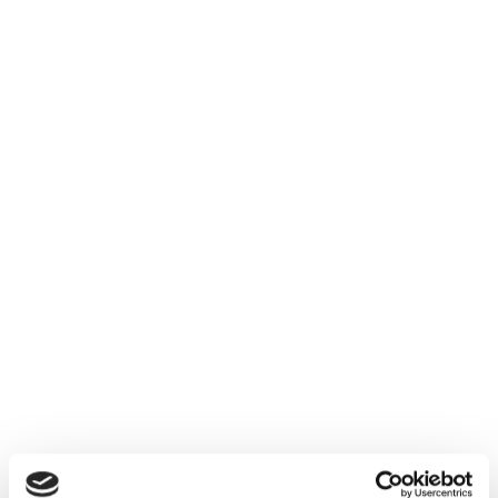
Firmensitz
4542 Nußbach
Jageredt 3
Tel.
+43 7587 8583
E-Mail
office@pension-jageredt.at
Mitglied der
WKÖ, WKOÖ, Fachgruppe Hotellerie
Berufsrecht
Gewerbeordnung: www.ris.bka.gv.at
Aufsichtsbehörde/Gewerbebehörde
Bezirkshauptmannschaft Kirchdorf an der Krems
Berufszweig
Frühstückspensionen
Vertragsnummer Europäische Reiseversicherung
7 10016828