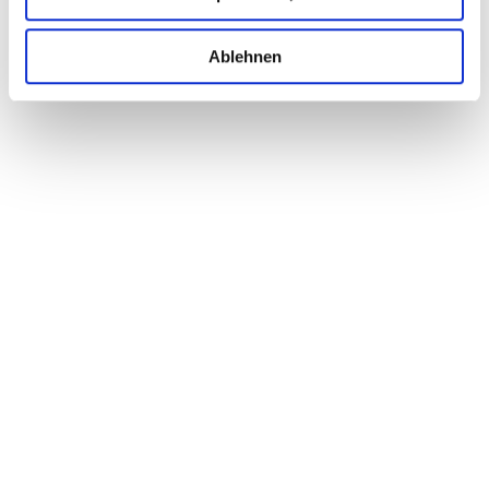
Ablehnen
KONTAKT
Jageredt 3
4542 Nußbach
+43 7587 8583
office@pension-jageredt.at
NÜTZLICHE LINKS
Zimmer
Frühstück
Genussregion
Wellness
Freizeit
Impressionen